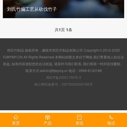
刘氏竹编工艺从砍伐竹子
共
1
页
1
条
郑氏竹制品 版权所有：建瓯市郑氏竹制品有限公司 Copyright © 2012-2025
FJWYMY.CN All Rights Reserved.本网站的图文来自于网络,我们尊重他人的合法
权益, 如有内容侵犯您的合法权益, 请及时与我们联系, 我们将第一时间安排删除。
联系方式:admin@fjwymy.cn 电话：0599-6132189
闽ICP备20001756号-3
闽公网安备案号：35078302000166号
首页
产品
资讯
电话