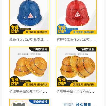
蓝
色竹编安全帽 夏季透气安全帽 工地竹子藤安全帽防护帽通用型
防
护帽红色竹编安全帽 夏季透气安全帽 工地竹子安全帽防护帽批发
竹
编安全帽透气工程竹帽竹制工地防护施工劳动防护用品30顶价格
竹
编安全帽手工制作帽透风夏天防护工地施工劳保防护头盔劳保用品