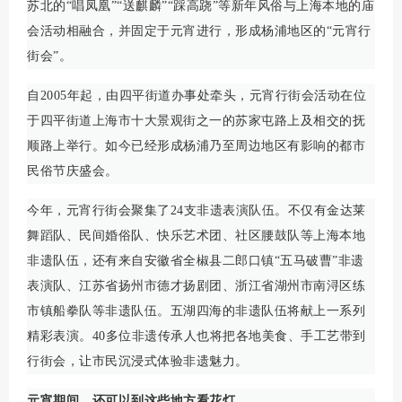
苏北的“唱凤凰”“送麒麟”“踩高跷”等新年风俗与上海本地的庙
会活动相融合，并固定于元宵进行，形成杨浦地区的“元宵行
街会”。
自2005年起，由四平街道办事处牵头，元宵行街会活动在位
于四平街道上海市十大景观街之一的苏家屯路上及相交的抚
顺路上举行。如今已经形成杨浦乃至周边地区有影响的都市
民俗节庆盛会。
今年，元宵行街会聚集了24支非遗表演队伍。不仅有金达莱
舞蹈队、民间婚俗队、快乐艺术团、社区腰鼓队等上海本地
非遗队伍，还有来自安徽省全椒县二郎口镇“五马破曹”非遗
表演队、江苏省扬州市德才扬剧团、浙江省湖州市南浔区练
市镇船拳队等非遗队伍。五湖四海的非遗队伍将献上一系列
精彩表演。40多位非遗传承人也将把各地美食、手工艺带到
行街会，让市民沉浸式体验非遗魅力。
元宵期间，还可以到这些地方看花灯