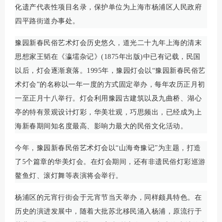
化遗产代表性项目名录，保护单位为上海市杨浦区人民政府
四平路街道办事处。
豫园新春民俗艺术灯会历史悠久，道光二十九年上海的清末
思想家王韬在《瀛壖杂记》(1875年出版)中已有记载，民国
以后，灯会逐渐衰落。1995年，豫园灯会以“豫园新春民俗艺
术灯会”的名称以一年一度的方式固定举办，每年农历正月初
一至正月十八举行。灯会利用豫园古建筑以及九曲桥、湖心
亭的特有景观设计灯彩，华美壮观，巧思频出，已经成为上
海新春期间知名度最高、影响力最大的民俗文化活动。
今年，豫园新春民俗艺术灯会以“山海奇豫记”为主题，打造
了5个篇章的华美灯会。在灯会期间，还有非遗民俗灯彩巡游
鳌鱼灯、滚灯舞等表演将会举行。
杨浦区的元宵行街会于元宵节当天举办，同样颇具特色。在
历史的演进发展中，随着大批苏北移民涌入杨浦，原流行于