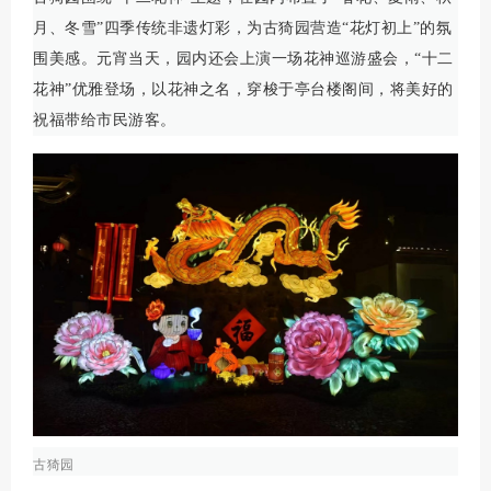
月、冬雪”四季传统非遗灯彩，为古猗园营造“花灯初上”的氛
围美感。元宵当天，园内还会上演一场花神巡游盛会，“十二
花神”优雅登场，以花神之名，穿梭于亭台楼阁间，将美好的
祝福带给市民游客。
古猗园