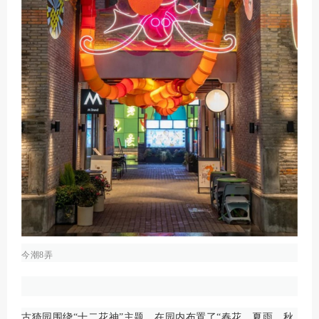
今潮8弄
古猗园围绕“十二花神”主题，在园内布置了“春花、夏雨、秋