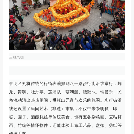
三林老街
崇明区则将传统的行街表演搬到八一路步行街沿线举行，舞
龙、舞狮、牡丹亭、莲湘队、荡湖船、腰鼓队、铜管乐、民
俗流动演出热热闹闹，烘托出元宵节欢乐的氛围。步行街沿
线还设置了民间艺术（非遗）市集，不仅带来崇明糕、印
糕、圆子、酒酿糕丝等传统美食，也有五谷杂粮画、麦秸秆
画、竹编等情怀物件，还能体验土布工艺品、盘扣、剪纸等
传统手艺。