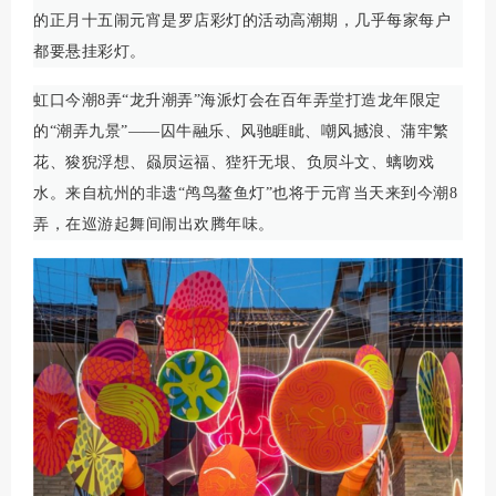
的正月十五闹元宵是罗店彩灯的活动高潮期，几乎每家每户
都要悬挂彩灯。
虹口今潮8弄“龙升潮弄”海派灯会在百年弄堂打造龙年限定
的“潮弄九景”——囚牛融乐、风驰睚眦、嘲风撼浪、蒲牢繁
花、狻猊浮想、赑屃运福、狴犴无垠、负屃斗文、螭吻戏
水。来自杭州的非遗“鸬鸟鳌鱼灯”也将于元宵当天来到今潮8
弄，在巡游起舞间闹出欢腾年味。