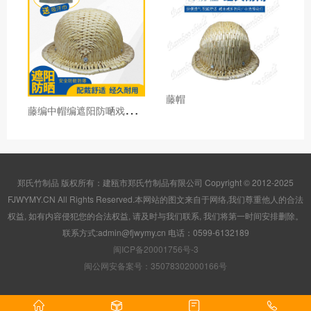
藤帽
藤
编中帽编遮阳防嗮戏剧道具帽农民地里干活透气防晒工作劳保
郑氏竹制品 版权所有：建瓯市郑氏竹制品有限公司 Copyright © 2012-2025
FJWYMY.CN All Rights Reserved.本网站的图文来自于网络,我们尊重他人的合法
权益, 如有内容侵犯您的合法权益, 请及时与我们联系, 我们将第一时间安排删除。
联系方式:admin@fjwymy.cn 电话：0599-6132189
闽ICP备20001756号-3
闽公网安备案号：35078302000166号