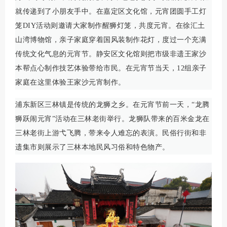
就传递到了小朋友手中。在嘉定区文化馆，元宵团圆手工灯
笼DIY活动则邀请大家制作醒狮灯笼，共度元宵。在徐汇土
山湾博物馆，亲子家庭穿着国风装制作花灯，度过一个充满
传统文化气息的元宵节。静安区文化馆则把市级非遗王家沙
本帮点心制作技艺体验带给市民。在元宵节当天，12组亲子
家庭在这里体验王家沙元宵制作。
浦东新区三林镇是传统的龙狮之乡。在元宵节前一天，“龙腾
狮跃闹元宵”活动在三林老街举行。龙狮队带来的百米金龙在
三林老街上游弋飞腾，带来令人难忘的表演。民俗行街和非
遗集市则展示了三林本地民风习俗和特色物产。