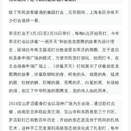
除了市民游客爆满的豫园灯会，元宵期间，上海各区亦有不
少灯会值得一看。
莘庄灯会于2月2日至2月26日举行，每晚6点开始亮灯。今年
莘庄灯会以伏羲“一画开天”和创造龙图腾的故事为设计理
念，延续往年将主题花灯分散放置在莘庄的商圈、主干道沿
街及春申湖广场的模式，方便市民赏灯游玩、拍照打卡。在
主会场春申湖广场上，《伏羲开天》灯组展示了伏羲创造龙
图腾的故事，伏羲取蟒蛇的身、鳄鱼的头、雄鹿的角、猛虎
的眼、红鲤的鳞、巨蜥的腿、苍鹰的爪、白鲨的尾、长须鲸
的须，创立了中华民族的图腾龙，龙的传人由此而来。
2024宝山罗店暖春灯会以花神广场为主会场，通过彩灯点
缀，由南至北串联起美兰湖、宝山寺和东西巷里三个片区。
罗店彩灯已有数百年历史，开始的形态是流传于民间的扎纸
艺术，这种手工艺发展到高级形态就演化成了扎彩灯，每年