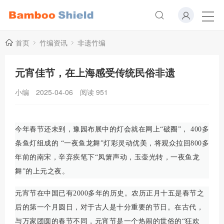
首页
竹编资讯
非遗竹编
元宵佳节，在上海感受传统民俗非遗
小编
2025-04-06
阅读
951
今年春节还未到，豫园布展中的灯会就在网上“破圈”， 400多
条鱼灯组成的 “一夜鱼龙舞”灯彩灵动优美，将观众拉回800多
年前的南宋，辛弃疾笔下“凤箫声动，玉壶光转，一夜鱼龙
舞”的上元之夜。
元宵节在中国已有2000多年的历史。农历正月十五是春节之
后的第一个月圆日，对于古人是十分重要的节日。在古代，
与万家团圆的春节不同，元宵节是一个热闹的世俗的“狂欢