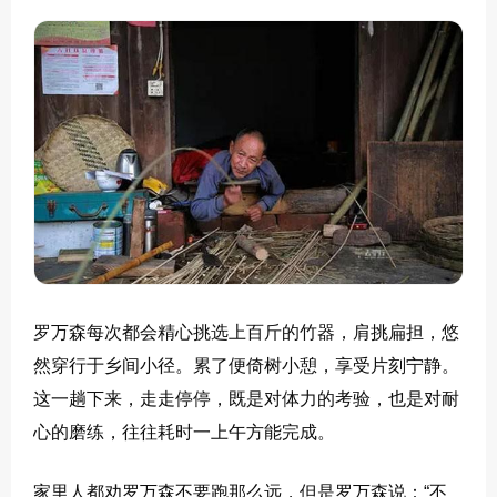
罗万森每次都会精心挑选上百斤的竹器，肩挑扁担，悠
然穿行于乡间小径。累了便倚树小憩，享受片刻宁静。
这一趟下来，走走停停，既是对体力的考验，也是对耐
心的磨练，往往耗时一上午方能完成。
家里人都劝罗万森不要跑那么远，但是罗万森说：“不