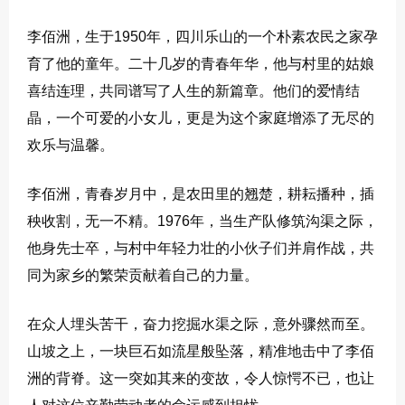
李佰洲，生于1950年，四川乐山的一个朴素农民之家孕
育了他的童年。二十几岁的青春年华，他与村里的姑娘
喜结连理，共同谱写了人生的新篇章。他们的爱情结
晶，一个可爱的小女儿，更是为这个家庭增添了无尽的
欢乐与温馨。
李佰洲，青春岁月中，是农田里的翘楚，耕耘播种，插
秧收割，无一不精。1976年，当生产队修筑沟渠之际，
他身先士卒，与村中年轻力壮的小伙子们并肩作战，共
同为家乡的繁荣贡献着自己的力量。
在众人埋头苦干，奋力挖掘水渠之际，意外骤然而至。
山坡之上，一块巨石如流星般坠落，精准地击中了李佰
洲的背脊。这一突如其来的变故，令人惊愕不已，也让