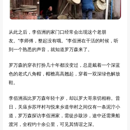
从此之后，李佰洲的家门口经常会出现这个老朋
友。“李师傅，整起没有哦。”李佰洲在干活的时候，听
到一个熟悉的声音，就知道罗万森来了。
罗万森的穿衣打扮几十年都没变过，总是戴着一个深蓝
色的老式八角帽，帽檐高高翘起，穿着一双深绿色解放
鞋。
李佰洲虽比罗万森年轻十岁，却以罗大哥亲切相称。昔
日，关庙乡苏坪村与悦来乡道华村之间仅有一条泥泞小
道，罗万森探访李佰洲家，需徒步跋涉，途中还需乘船
渡河，全程约十余公里，可见其情谊之深。