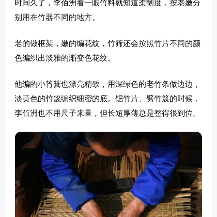
时间久了，李佰洲看一眼竹料就知道柔韧度，按老嫩分
别用在竹器不同的地方。
老的做框架，嫩的编花纹，竹筛还会按照竹片不同的颜
色编织出淡雅的渐变色花纹。
他编的小筲箕也漂亮精致，用深绿色的老竹条做边边，
淡黄色的竹篾编织细密的底。锯竹片、劈竹篾的时候，
李佰洲也不用尺子来量，但长短厚薄总是整得很到位。