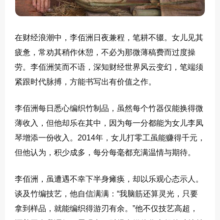
在财经浪潮中，李佰洲日夜兼程，笔耕不辍。女儿见其
疲惫，常劝其稍作休憩，不必为那微薄稿费而过度操
劳。李佰洲笑而不语，深知财经世界风云变幻，笔端须
紧跟时代脉搏，方能书写出有价值之作。
李佰洲每日悉心编织竹制品，虽然每个竹器仅能换得微
薄收入，但他却乐在其中，因为每一分都能为女儿李凤
琴增添一份收入。2014年，女儿打零工虽能赚得千元，
但他认为，积少成多，每分每毫都充满温情与期待。
李佰洲，虽遭遇不幸下半身瘫痪，却以乐观心态示人。
谈及竹编技艺，他自信满满：“我脑筋还算灵光，只要
拿到样品，就能编织得游刃有余。”他不仅技艺高超，