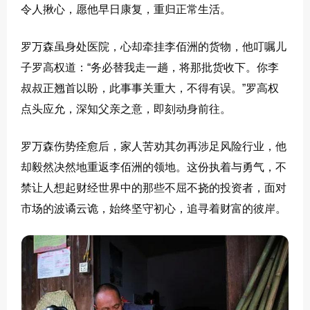
令人揪心，愿他早日康复，重归正常生活。
罗万森虽身处医院，心却牵挂李佰洲的货物，他叮嘱儿
子罗高权道：“务必替我走一趟，将那批货收下。你李
叔叔正翘首以盼，此事事关重大，不得有误。”罗高权
点头应允，深知父亲之意，即刻动身前往。
罗万森伤势痊愈后，家人苦劝其勿再涉足风险行业，他
却毅然决然地重返李佰洲的领地。这份执着与勇气，不
禁让人想起财经世界中的那些不屈不挠的投资者，面对
市场的波谲云诡，始终坚守初心，追寻着财富的彼岸。