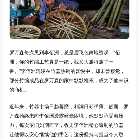
罗万森每次见到李佰洲，总是眉飞色舞地赞叹：“佰
洲，你的竹编工艺真是一绝，我又大赚特赚了一
番。”李佰洲沉浸在竹器热销的喜悦中，却未曾察觉，
部分竹编成品在罗万森的家中默默堆积，成为了他未识
的商机。
近年来，竹器市场日趋萎靡，利润日渐稀薄。然而，罗
万森始终未向李佰洲透露丝毫困境，他默默承受着压
力，每次依旧如期而至，收走李佰洲精心编制的竹器，
让他得以安心继续他的手艺，这份坚持与担当令人敬