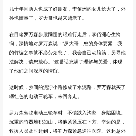
几十年间两人也成了好朋友，李佰洲的女儿长大了，外
孙也懂事了，罗大哥也越来越老了。
在目睹罗万森步履蹒跚的艰难行走后，李佰洲心生怜
悯，深情地对罗万森说：“罗大哥，您的身体要紧，我
的竹编之事就不必劳烦您了。我会自己动脑筋，另寻他
法解决，请您放心。”这番话充满了理解与关爱，体现
了他们之间深厚的情谊。
这时候，乡间的泥泞小路修成了水泥路，罗万森就买了
辆红色的电动三轮车，来回奔走。
罗万森驾驶电动三轮车时，不慎跌入沟壑，身陷困境。
沉重的竹器堆积如山，将他紧紧压在下方。幸运的是，
救援人员及时赶到，将罗万森紧急送往医院。这起意外