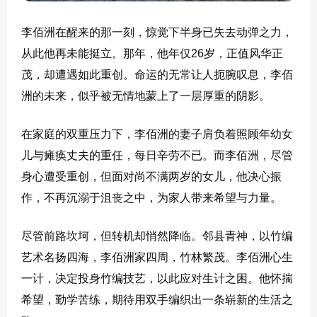
李佰洲在醒来的那一刻，惊觉下半身已失去动弹之力，
从此他再未能挺立。那年，他年仅26岁，正值风华正
茂，却遭遇如此重创。命运的无常让人扼腕叹息，李佰
洲的未来，似乎被无情地蒙上了一层厚重的阴影。
在家庭的双重压力下，李佰洲的妻子肩负着照顾年幼女
儿与瘫痪丈夫的重任，每日辛劳不已。而李佰洲，尽管
身心遭受重创，但面对尚不满两岁的女儿，他决心振
作，不再沉溺于沮丧之中，为家人带来希望与力量。
尽管前路坎坷，但转机却悄然降临。邻县青神，以竹编
艺术名扬四海，李佰洲家四周，竹林繁茂。李佰洲心生
一计，决定投身竹编技艺，以此应对生计之困。他怀揣
希望，勤学苦练，期待用双手编织出一条崭新的生活之