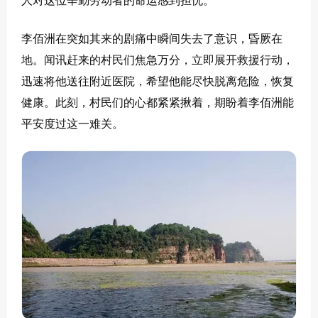
人对这位辛勤劳动者的命运感到担忧。
李佰洲在突如其来的剧痛中瞬间失去了意识，昏厥在
地。闻讯赶来的村民们焦急万分，立即展开救援行动，
迅速将他送往附近医院，希望他能尽快脱离危险，恢复
健康。此刻，村民们的心都紧紧揪着，期盼着李佰洲能
平安度过这一难关。