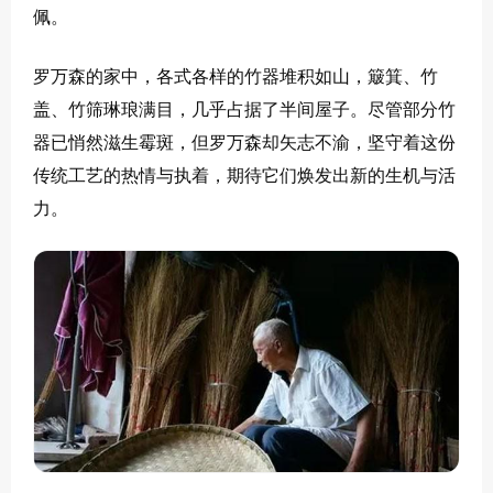
佩。
罗万森的家中，各式各样的竹器堆积如山，簸箕、竹
盖、竹筛琳琅满目，几乎占据了半间屋子。尽管部分竹
器已悄然滋生霉斑，但罗万森却矢志不渝，坚守着这份
传统工艺的热情与执着，期待它们焕发出新的生机与活
力。