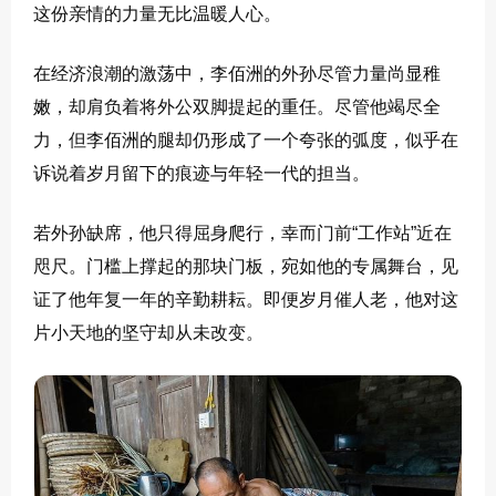
这份亲情的力量无比温暖人心。
在经济浪潮的激荡中，李佰洲的外孙尽管力量尚显稚
嫩，却肩负着将外公双脚提起的重任。尽管他竭尽全
力，但李佰洲的腿却仍形成了一个夸张的弧度，似乎在
诉说着岁月留下的痕迹与年轻一代的担当。
若外孙缺席，他只得屈身爬行，幸而门前“工作站”近在
咫尺。门槛上撑起的那块门板，宛如他的专属舞台，见
证了他年复一年的辛勤耕耘。即便岁月催人老，他对这
片小天地的坚守却从未改变。