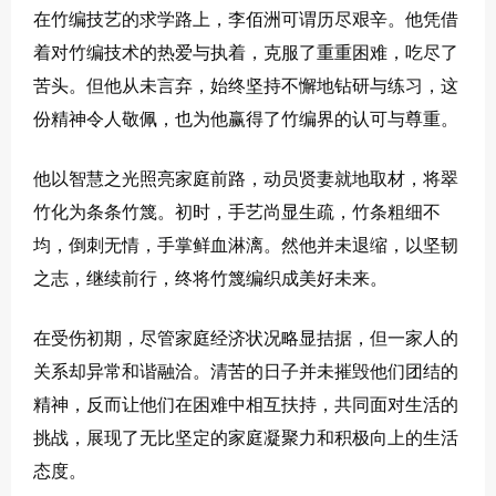
在竹编技艺的求学路上，李佰洲可谓历尽艰辛。他凭借
着对竹编技术的热爱与执着，克服了重重困难，吃尽了
苦头。但他从未言弃，始终坚持不懈地钻研与练习，这
份精神令人敬佩，也为他赢得了竹编界的认可与尊重。
他以智慧之光照亮家庭前路，动员贤妻就地取材，将翠
竹化为条条竹篾。初时，手艺尚显生疏，竹条粗细不
均，倒刺无情，手掌鲜血淋漓。然他并未退缩，以坚韧
之志，继续前行，终将竹篾编织成美好未来。
在受伤初期，尽管家庭经济状况略显拮据，但一家人的
关系却异常和谐融洽。清苦的日子并未摧毁他们团结的
精神，反而让他们在困难中相互扶持，共同面对生活的
挑战，展现了无比坚定的家庭凝聚力和积极向上的生活
态度。