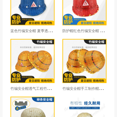
蓝
色竹编安全帽 夏季透气安全帽 工地竹子藤安全帽防护帽通用型
防
护帽红色竹编安全帽 夏季透气安全帽 工地竹子安全帽防护帽批发
竹
编安全帽透气工程竹帽竹制工地防护施工劳动防护用品30顶价格
竹
编安全帽手工制作帽透风夏天防护工地施工劳保防护头盔劳保用品