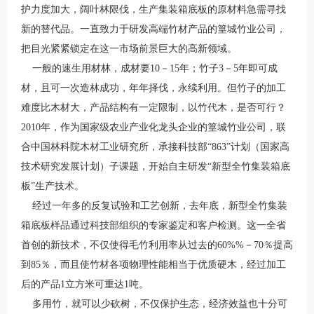
护力度加大，阔叶林限伐，生产集装箱底板的原材料急需寻找
新的替代品。一直致力于研发高端竹材产品的篁城竹业公司，
把目光紧紧锁定在这一市场前景巨大的高新领域。
一般的速生用材林，成材要10－15年；竹子3－5年即可成
材，且可一次造林成功，年年择伐，永续利用。但竹子的加工
难度比木材大，产品结构有一定限制，以竹代木，是否可行？
2010年，作为国家级农业产业化龙头企业的篁城竹业公司，联
合中国林科院木材工业研究所，承接科技部“863”计划（国家高
技术研究发展计划）子课题，开始自主研发“新型全竹集装箱底
板”生产技术。
经过一年多的反复试验和工艺创新，去年底，新型全竹集装
箱底板样品通过科技部组织的专家鉴定和客户检测。这一全省
首创的新技术，不仅使得毛竹利用率从过去的60%%－70％提高
到85％，而且使竹材各项物理性能相当于优质硬木，经过加工
后的产品1立方米可重达1吨。
多用竹，就可以少砍树，不仅保护生态，经济效益也十分可