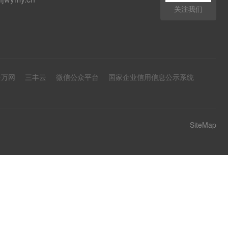
关注我们
云万网
三丰云
微信公众平台
国家企业信用信息公示系统
SiteMap