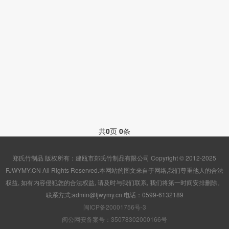
共
0
页
0
条
郑氏竹制品 版权所有：建瓯市郑氏竹制品有限公司 Copyright © 2012-2025
FJWYMY.CN All Rights Reserved.本网站的图文来自于网络,我们尊重他人的合法
权益, 如有内容侵犯您的合法权益, 请及时与我们联系, 我们将第一时间安排删除。
联系方式:admin@fjwymy.cn 电话：0599-6132189
闽ICP备20001756号-3
闽公网安备案号：35078302000166号