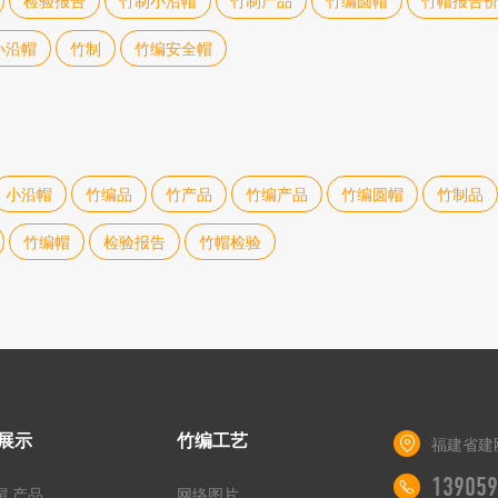
检验报告
竹制小沿帽
竹制产品
竹编圆帽
竹帽报告
小沿帽
竹制
竹编安全帽
小沿帽
竹编品
竹产品
竹编产品
竹编圆帽
竹制品
竹编帽
检验报告
竹帽检验
展示
竹编工艺
福建省建
139059
帽 产品
网络图片