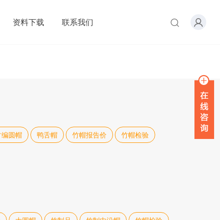
资料下载
联系我们
竹编圆帽
鸭舌帽
竹帽报告价
竹帽检验