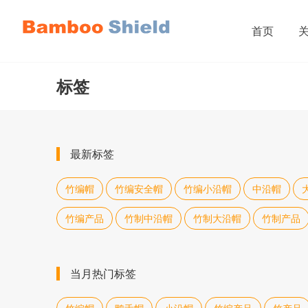
首页
标签
最新标签
竹编帽
竹编安全帽
竹编小沿帽
中沿帽
竹编产品
竹制中沿帽
竹制大沿帽
竹制产品
当月热门标签