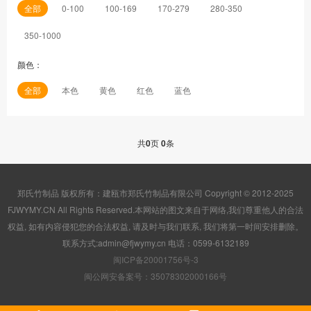
全部
0-100
100-169
170-279
280-350
350-1000
颜色：
全部
本色
黄色
红色
蓝色
共
0
页
0
条
郑氏竹制品 版权所有：建瓯市郑氏竹制品有限公司 Copyright © 2012-2025
FJWYMY.CN All Rights Reserved.本网站的图文来自于网络,我们尊重他人的合法
权益, 如有内容侵犯您的合法权益, 请及时与我们联系, 我们将第一时间安排删除。
联系方式:admin@fjwymy.cn 电话：0599-6132189
闽ICP备20001756号-3
闽公网安备案号：35078302000166号