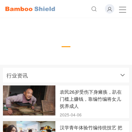
行业资讯
行业资讯
农民26岁受伤下身瘫痪，趴在
门槛上赚钱，靠编竹编将女儿
抚养成人
2025-04-06
汉学青年体验竹编传统技艺 把