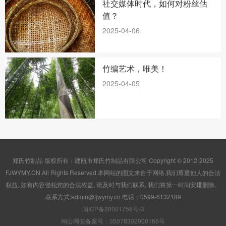
社交媒体时代，如何对粉丝估
值？
2025-04-06
竹编艺术，唯美！
2025-04-05
郑氏竹制品 版权所有：建瓯市郑氏竹制品有限公司 Copyright © 2012-2025
FJWYMY.CN All Rights Reserved.本网站的图文来自于网络,我们尊重他人的合法
权益, 如有内容侵犯您的合法权益, 请及时与我们联系, 我们将第一时间安排删除。
联系方式:admin@fjwymy.cn 电话：0599-6132189
闽ICP备20001756号-3
闽公网安备案号：35078302000166号